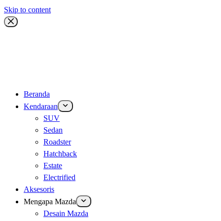
Skip to content
Beranda
Kendaraan
SUV
Sedan
Roadster
Hatchback
Estate
Electrified
Aksesoris
Mengapa Mazda
Desain Mazda