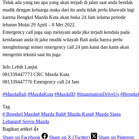
Tidak ada yang tau apa yang akan terjadi di jalan saat anda hendak
mudik dengan keluarga maka dari itu anda tidak perlu khawatir lagi
karena Bengkel Mazda Kuta akan buka 24 Jam selama periode
lebaran Mulai 29 April – 8 Mei 2022.
Emergency call juga siap melayani anda jika terjadi kendala pada
kendaraan anda di jalur mudik wilayah Bali anda hanya perlu
menghubungi nomer emergency call 24 jam kami dan kami akan
mengerim teknisi saat itu juga
Info Lebih Lanjut
081339447773 CRC Mazda Kuta
081339447776 Emergency call 24 Jam
#MazdaBali
#MazdaKuta
#MazdaID
#ImaginationDriveUs
#Bengke
Tag
#
Bengkel Mazda
#
Mazda Bali
#
Mazda Kuta
#
Mazda Siaga
Lebaran
#
Servis Mazda
Bagikan artikel 👍
Share on Facebook
Share on X (Twitter)
Share on Pinterest